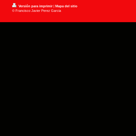
Versión para imprimir
|
Mapa del sitio
© Francisco Javier Perez Garcia