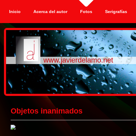
Inicio
Acerca del autor
Fotos
Serigrafías
www.javierdelamo.net
Objetos inanimados